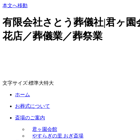
本文へ移動
有限会社さとう葬儀社|君ヶ園会
花店／葬儀業／葬祭業
文字サイズ:
標準
大
特大
ホーム
お葬式について
斎場のご案内
君ヶ園会館
やすらぎの里 おぎ斎場