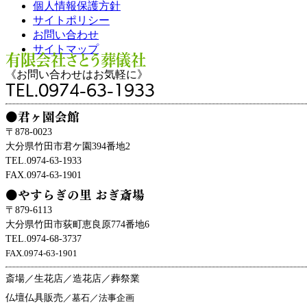
個人情報保護方針
サイトポリシー
お問い合わせ
サイトマップ
有限会社さとう葬儀社
《お問い合わせはお気軽に》
TEL.0974-63-1933
●君ヶ園会館
〒878-0023
大分県竹田市君ケ園394番地2
TEL.0974-63-1933
FAX.0974-63-1901
●やすらぎの里 おぎ斎場
〒879-6113
大分県竹田市荻町恵良原774番地6
TEL.0974-68-3737
FAX.0974-63-1901
斎場／生花店／造花店／葬祭業
仏壇仏具販売
／墓石／法事企画