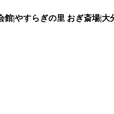
館|やすらぎの里 おぎ斎場|大